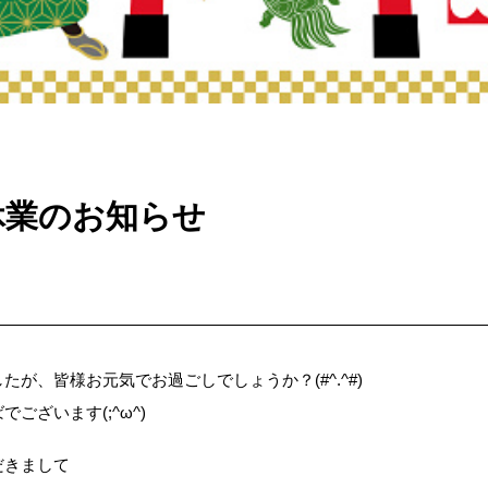
休業のお知らせ
が、皆様お元気でお過ごしでしょうか？(#^.^#)
ございます(;^ω^)
だきまして