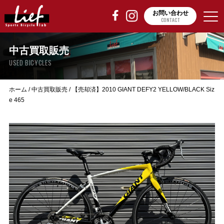
お問い合わせ
CONTACT
中古買取販売
USED BICYCLES
ホーム
/
中古買取販売
/
【売却済】2010 GIANT DEFY2 YELLOW/BLACK Siz
e 465