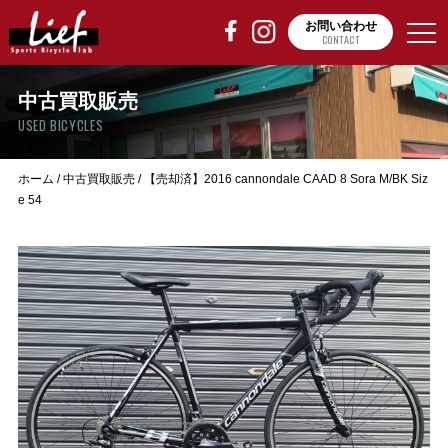
お問い合わせ
CONTACT
中古買取販売
USED BICYCLES
ホーム
/
中古買取販売
/
【売却済】2016 cannondale CAAD 8 Sora M/BK Siz
e 54