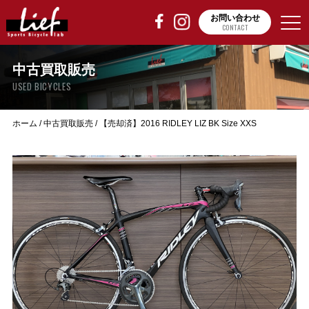
お問い合わせ
CONTACT
中古買取販売
USED BICYCLES
ホーム
/
中古買取販売
/
【売却済】2016 RIDLEY LIZ BK Size XXS