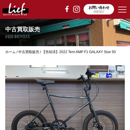
お問い合わせ
CONTACT
中古買取販売
USED BICYCLES
ホーム
/
中古買取販売
/
【売却済】2022 Tern AMP F1 GALAXY Size 50