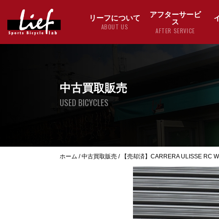
アフターサービ
リーフについて
ス
ABOUT US
AFTER SERVICE
中古買取販売
USED BICYCLES
ホーム
/
中古買取販売
/
【売却済】CARRERA ULISSE RC WH 