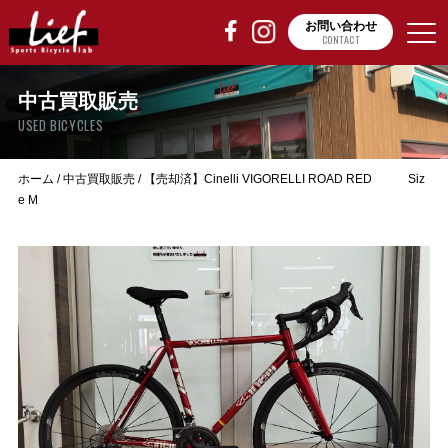
お問い合わせ
CONTACT
中古買取販売
USED BICYCLES
ホーム
/
中古買取販売
/
【売却済】Cinelli VIGORELLI ROAD RED Siz
e M