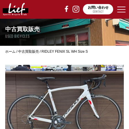
お問い合わせ
CONTACT
中古買取販売
USED BICYCLES
ホーム
/
中古買取販売
/
RIDLEY FENIX SL WH Size S