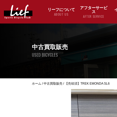
アフターサービ
リーフについて
ス
ABOUT US
AFTER SERVICE
中古買取販売
USED BICYCLES
ホーム
/
中古買取販売
/
【売却済】TREK EMONDA SL6