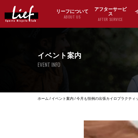
アフターサービ
リーフについて
ス
ABOUT US
AFTER SERVICE
イベント案内
EVENT INFO
ホーム
/
イベント案内
/
今月も恒例の出張カイロプラクティ