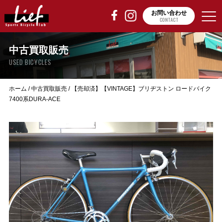
お問い合わせ
CONTACT
中古買取販売
USED BICYCLES
ホーム
/
中古買取販売
/
【売却済】【VINTAGE】ブリヂストン ロードバイク
7400系DURA-ACE