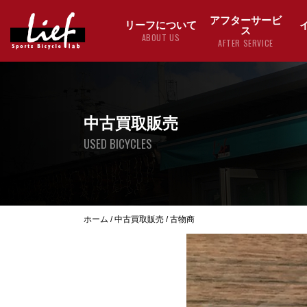
アフターサービ
リーフについて
ス
ABOUT US
AFTER SERVICE
中古買取販売
USED BICYCLES
ホーム
/
中古買取販売
/
古物商