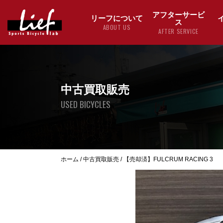
アフターサービ
リーフについて
ス
ABOUT US
AFTER SERVICE
中古買取販売
USED BICYCLES
ホーム
/
中古買取販売
/
【売却済】FULCRUM RACING 3