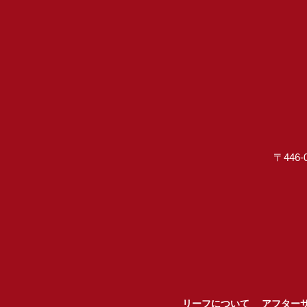
〒446-
リーフについて
アフター