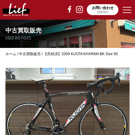
お問い合わせ
CONTACT
中古買取販売
USED BICYCLES
ホーム
/
中古買取販売
/
【売却済】2009 KUOTA KHARMA BK Size 56