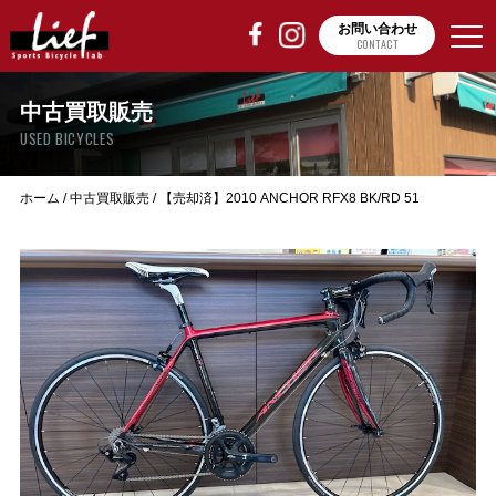
お問い合わせ
CONTACT
中古買取販売
USED BICYCLES
ホーム
/
中古買取販売
/
【売却済】2010 ANCHOR RFX8 BK/RD 51