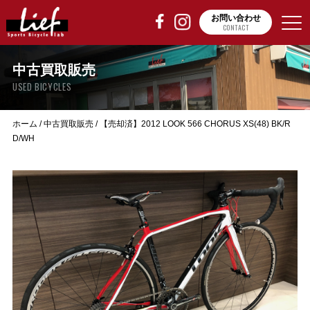
お問い合わせ
CONTACT
中古買取販売
USED BICYCLES
ホーム
/
中古買取販売
/
【売却済】2012 LOOK 566 CHORUS XS(48) BK/R
D/WH