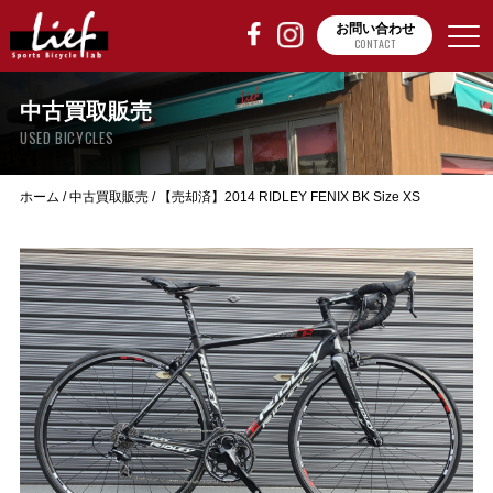
お問い合わせ
CONTACT
中古買取販売
USED BICYCLES
ホーム
/
中古買取販売
/
【売却済】2014 RIDLEY FENIX BK Size XS