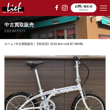
お問い合わせ
CONTACT
中古買取販売
USED BICYCLES
ホーム
/
中古買取販売
/
【売却済】2016 tern Link B7 WH/BL