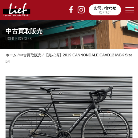
お問い合わせ
CONTACT
中古買取販売
USED BICYCLES
ホーム
/
中古買取販売
/
【売却済】2019 CANNONDALE CAAD12 M/BK Size
54