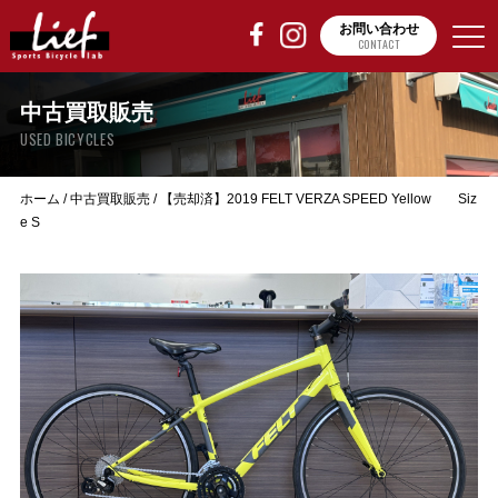
お問い合わせ
CONTACT
中古買取販売
USED BICYCLES
ホーム
/
中古買取販売
/
【売却済】2019 FELT VERZA SPEED Yellow Siz
e S