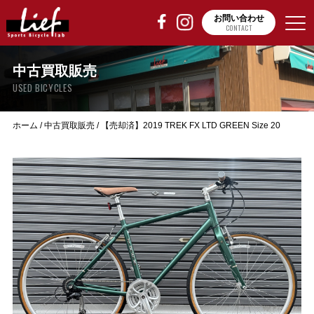
お問い合わせ
CONTACT
中古買取販売
USED BICYCLES
ホーム
/
中古買取販売
/
【売却済】2019 TREK FX LTD GREEN Size 20