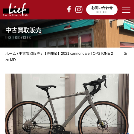
お問い合わせ
CONTACT
中古買取販売
USED BICYCLES
ホーム
/
中古買取販売
/
【売却済】2021 cannondale TOPSTONE 2 Si
ze MD