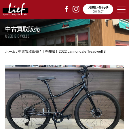
お問い合わせ
CONTACT
中古買取販売
USED BICYCLES
ホーム
/
中古買取販売
/
【売却済】2022 cannondale Treadwell 3