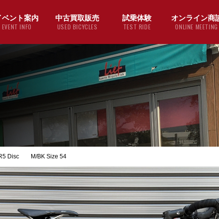
イベント案内
中古買取販売
試乗体験
オンライン商
EVENT INFO
USED BICYCLES
TEST RIDE
ONLINE MEETING
 Disc M/BK Size 54