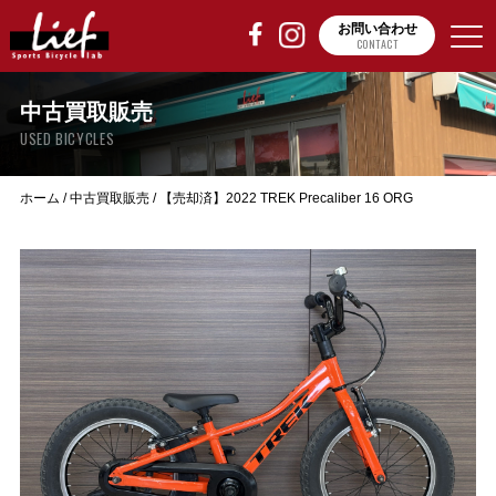
お問い合わせ
CONTACT
中古買取販売
USED BICYCLES
ホーム
/
中古買取販売
/
【売却済】2022 TREK Precaliber 16 ORG