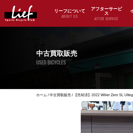
アフターサービ
リーフについて
ス
ABOUT US
AFTER SERVICE
中古買取販売
USED BICYCLES
ホーム
/
中古買取販売
/
【売却済】2022 Wilier Zero SL Ultegr