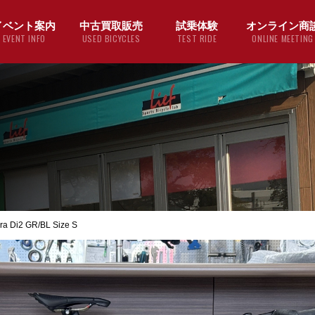
イベント案内
中古買取販売
試乗体験
オンライン商
EVENT INFO
USED BICYCLES
TEST RIDE
ONLINE MEETING
a Di2 GR/BL Size S