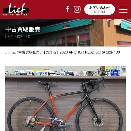
お問い合わせ
CONTACT
中古買取販売
USED BICYCLES
ホーム
/
中古買取販売
/
【売却済】2023 ANCHOR RL6D SORA Size 480