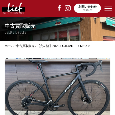
お問い合わせ
CONTACT
中古買取販売
USED BICYCLES
ホーム
/
中古買取販売
/
【売却済】2023 FUJI JARI 1.7 M/BK S