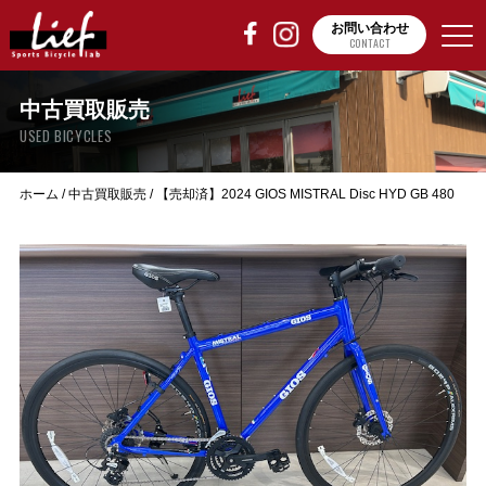
お問い合わせ
CONTACT
中古買取販売
USED BICYCLES
ホーム
/
中古買取販売
/
【売却済】2024 GIOS MISTRAL Disc HYD GB 480