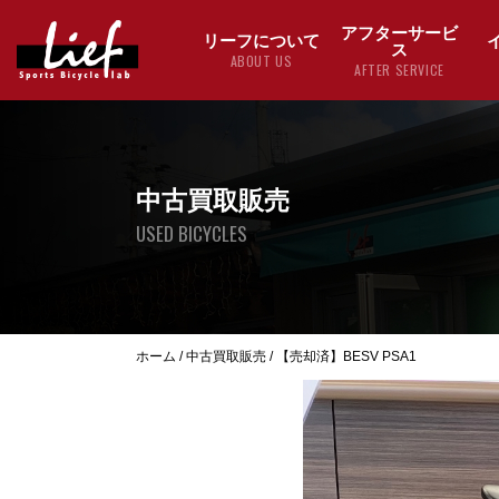
アフターサービ
リーフについて
ス
ABOUT US
AFTER SERVICE
中古買取販売
USED BICYCLES
ホーム
/
中古買取販売
/
【売却済】BESV PSA1