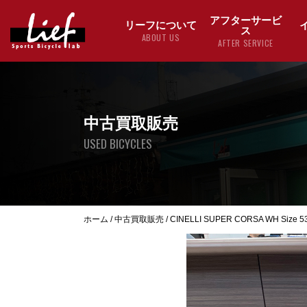
アフターサービ
リーフについて
ス
ABOUT US
AFTER SERVICE
中古買取販売
USED BICYCLES
ホーム
/
中古買取販売
/
CINELLI SUPER CORSA WH Size 5