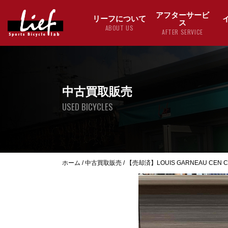
アフターサービ
リーフについて
ス
ABOUT US
AFTER SERVICE
中古買取販売
USED BICYCLES
ホーム
/
中古買取販売
/
【売却済】LOUIS GARNEAU CEN COM