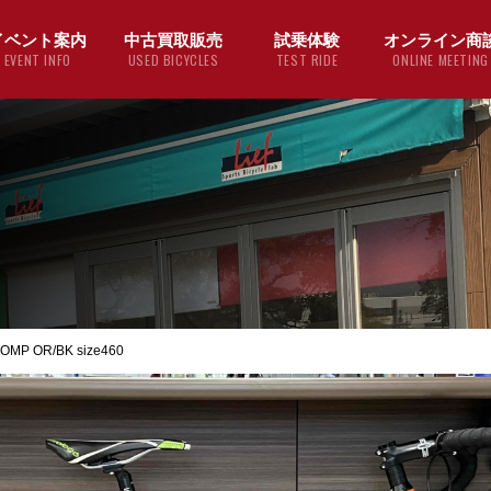
イベント案内
中古買取販売
試乗体験
オンライン商
EVENT INFO
USED BICYCLES
TEST RIDE
ONLINE MEETING
P OR/BK size460