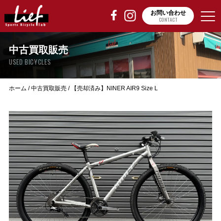
お問い合わせ
CONTACT
中古買取販売
USED BICYCLES
ホーム
/
中古買取販売
/
【売却済み】NINER AIR9 Size L