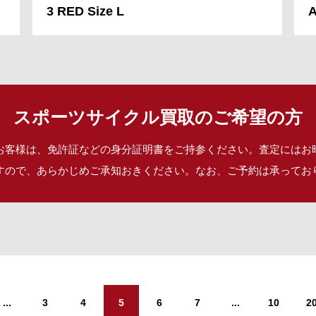
3 RED Size L
A
スポーツサイクル買取のご希望の方
お客様は、免許証などの身分証明書をご持参ください。査定にはお
すので、あらかじめご承知おきください。なお、ご予約は承ってお
...
3
4
5
6
7
...
10
2