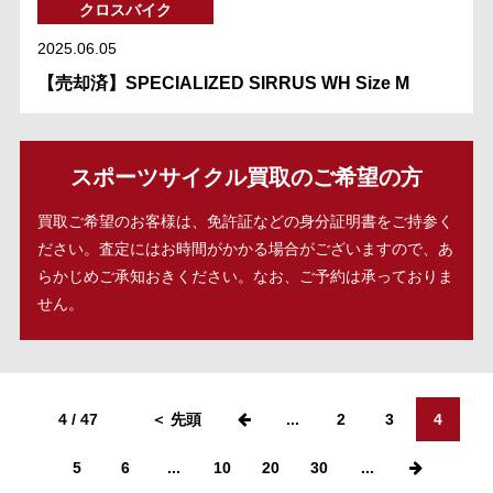
クロスバイク
2025.06.05
【売却済】SPECIALIZED SIRRUS WH Size M
スポーツサイクル買取のご希望の方
買取ご希望のお客様は、免許証などの身分証明書をご持参く
ださい。査定にはお時間がかかる場合がございますので、あ
らかじめご承知おきください。なお、ご予約は承っておりま
せん。
4 / 47
＜ 先頭
...
2
3
4
5
6
...
10
20
30
...