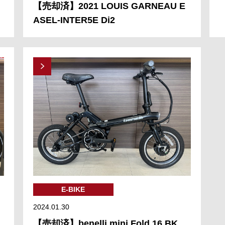
【売却済】2021 LOUIS GARNEAU E
ASEL-INTER5E Di2
E-BIKE
2024.01.30
【売却済】benelli mini Fold 16 BK