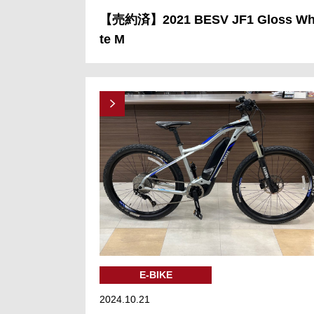
【売約済】2021 BESV JF1 Gloss Wh
te M
E-BIKE
2024.10.21