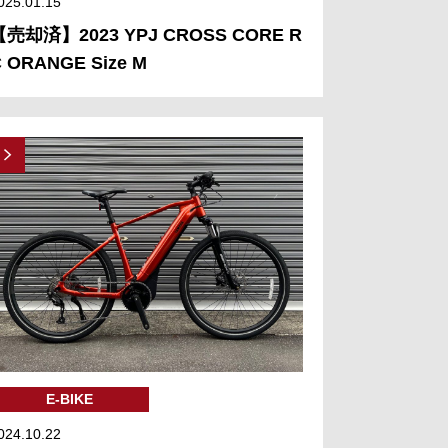
025.01.15
【売却済】2023 YPJ CROSS CORE R
 ORANGE Size M
E-BIKE
024.10.22